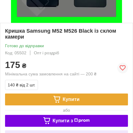
Кришка Samsung M52 M526 Black із склом
камери
Готово до відправки
Код: 05502
Опт і роздріб
175
₴
Мінімальна сума замовлення на сайті — 200 ₴
140 ₴
від 2 шт.
Купити
або
Купити з