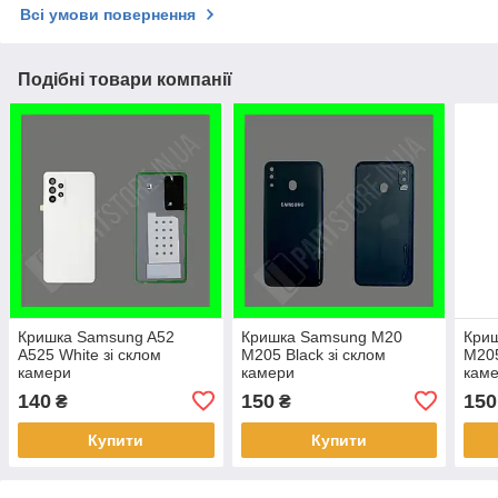
Всі умови повернення
Подібні товари компанії
Кришка Samsung A52
Кришка Samsung M20
Кри
A525 White зі склом
M205 Black зі склом
M205
камери
камери
кам
140
150
150
₴
₴
Купити
Купити