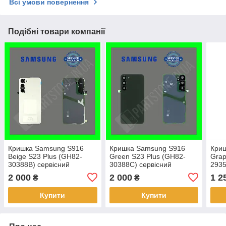
Всі умови повернення
Подібні товари компанії
Кришка Samsung S916
Кришка Samsung S916
Кри
Beige S23 Plus (GH82-
Green S23 Plus (GH82-
Grap
30388B) сервісний
30388C) сервісний
2935
оригінал
оригінал
ориг
2 000
2 000
1 2
₴
₴
Купити
Купити