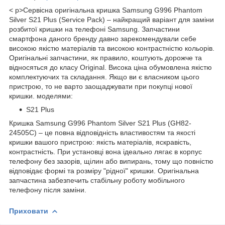
< p>
Сервісна оригінальна кришка Samsung G996 Phantom
Silver S21 Plus (Service Pack) – найкращий варіант для заміни
розбитої кришки на телефоні Samsung. Запчастини
смартфона даного бренду давно зарекомендували себе
високою якістю матеріалів та високою контрастністю кольорів.
Оригінальні запчастини, як правило, коштують дорожче та
відносяться до класу Original. Висока ціна обумовлена якістю
комплектуючих та складання. Якщо ви є власником цього
пристрою, то не варто заощаджувати при покупці нової
кришки. моделями:
S21 Plus
Кришка Samsung G996 Phantom Silver S21 Plus (GH82-
24505C) – це повна відповідність властивостям та якості
кришки вашого пристрою: якість матеріалів, яскравість,
контрастність. При установці вона ідеально лягає в корпус
телефону без зазорів, щілин або випирань, тому що повністю
відповідає формі та розміру "рідної" кришки. Оригінальна
запчастина забезпечить стабільну роботу мобільного
телефону після заміни.
Приховати