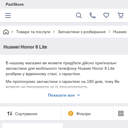
PartStore
Товари та послуги
Запчастини з розбирання
Huawei
Huawei Honor 8 Lite
В нашому магазині ви можете придбати дійсно оригінальні
запчастини для мобільного телефону Huawei Honor 8 Lite
розбірки у відмінному стані, з гарантією.
Ми пропонуємо запчастини з гарантією на 180 днів, тому Ви
можете не переживати за їх працездатність.
Також в нашій компаній великий асортимент інших товарів.
Показати все
Сортування
0
Фільтри