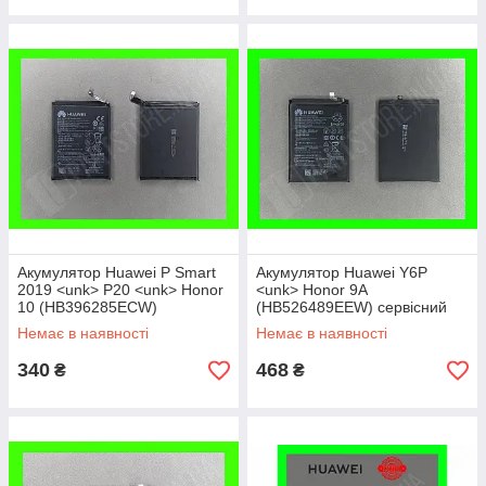
Акумулятор Huawei P Smart
Акумулятор Huawei Y6P
2019 <unk> P20 <unk> Honor
<unk> Honor 9A
10 (HB396285ECW)
(HB526489EEW) сервісний
сервісний оригінал
оригінал
Немає в наявності
Немає в наявності
340
468
₴
₴