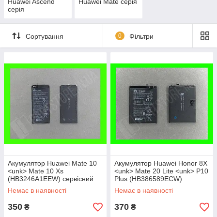
Huawei Ascend
Huawei Mate серія
серія
Сортування
0
Фільтри
Акумулятор Huawei Mate 10
Акумулятор Huawei Honor 8X
<unk> Mate 10 Xs
<unk> Mate 20 Lite <unk> P10
(HB3246A1EEW) сервісний
Plus (HB386589ECW)
оригінал
сервісний оригінал
Немає в наявності
Немає в наявності
350
370
₴
₴