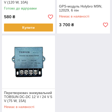
V (120 W, 10A)
GPS-модуль Holybro M9N,
Готово до відправки
12029, 6 пін
580
Немає в наявності
₴
3 700
₴
Купити
Перетворювач знижувальний
TOBSUN DC-DC 12 V / 24 V 5
V (75 W, 15A)
Немає в наявності