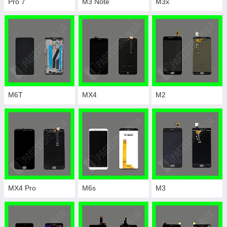
Pro 7
M3 Note
M3x
M6T
MX4
M2
MX4 Pro
M6s
M3