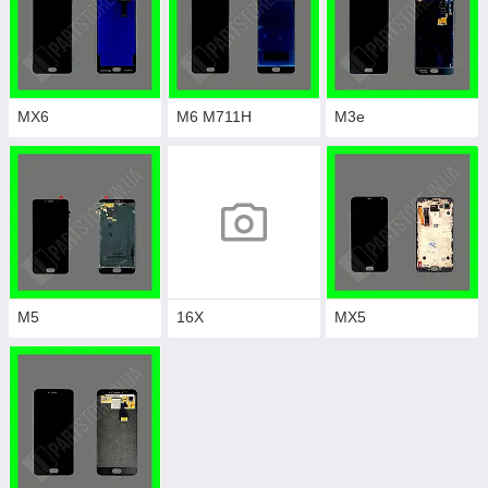
MX6
M6 M711H
M3e
M5
16X
MX5