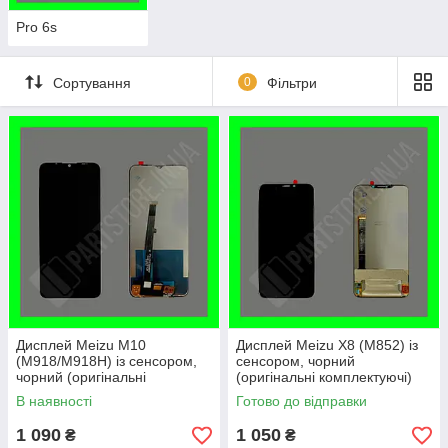
Pro 6s
Сортування
0
Фільтри
Дисплей Meizu M10
Дисплей Meizu X8 (M852) із
(M918/M918H) із сенсором,
сенсором, чорний
чорний (оригінальні
(оригінальні комплектуючі)
комплектуючі)
В наявності
Готово до відправки
1 090
1 050
₴
₴