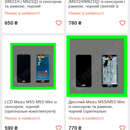
(M621H | M621Q) із сенсором
(M621H/M621Q) із сенсором і
та рамкою, чорний
рамкою, чорний (знятий із
(оригінальні комплектуючі)
телефона)
Немає в наявності
Немає в наявності
650
780
₴
₴
LCD Meizu M5S M5S Mini із
Дисплей Meizu M5S/M5S Mini
сенсором, чорний
із сенсором та рамкою,
(оригінальні комплектуючі)
чорний (оригінальні
комплектуючі)
Немає в наявності
Немає в наявності
590
770
₴
₴