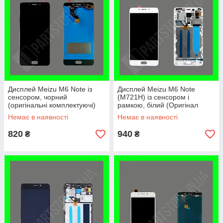
Дисплей Meizu M6 Note із
Дисплей Meizu M6 Note
сенсором, чорний
(M721H) із сенсором і
(оригінальні комплектуючі)
рамкою, білий (Оригінал
Китай)
Немає в наявності
Немає в наявності
820
940
₴
₴