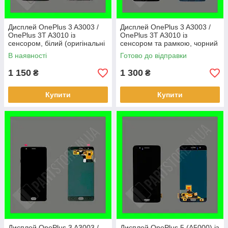
Дисплей OnePlus 3 A3003 /
Дисплей OnePlus 3 A3003 /
OnePlus 3T A3010 із
OnePlus 3T A3010 із
сенсором, білий (оригінальні
сенсором та рамкою, чорний
комплектуючі)
(OLED, оригінальні
В наявності
Готово до відправки
комплектуючі)
1 150
1 300
₴
₴
Купити
Купити
Дисплей OnePlus 3 A3003 /
Дисплей OnePlus 5 (A5000) із