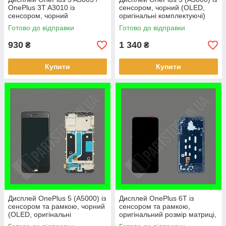
OnePlus 3T A3010 із
сенсором, чорний (OLED,
сенсором, чорний
оригінальні комплектуючі)
(переклеєне скло)
Готово до відправки
Готово до відправки
930
1 340
₴
₴
Купити
Купити
Дисплей OnePlus 5 (A5000) із
Дисплей OnePlus 6T із
сенсором та рамкою, чорний
сенсором та рамкою,
(OLED, оригінальні
оригінальний розмір матриці,
комплектуючі)
чорний (OLED, оригінальні