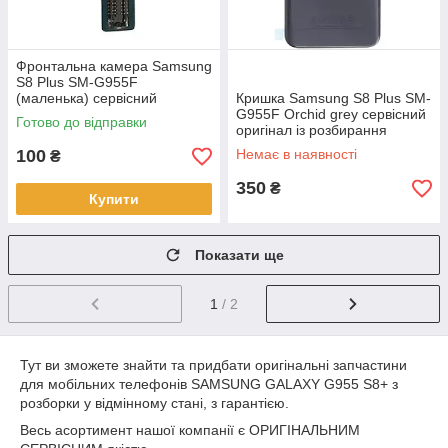
Фронтальна камера Samsung
S8 Plus SM-G955F
(маленька) сервісний
Кришка Samsung S8 Plus SM-
оригінал з розбірки
G955F Orchid grey сервісний
Готово до відправки
оригінал із розбирання
100
Немає в наявності
₴
350
₴
Купити
Показати ще
1
/ 2
Тут ви зможете знайти та придбати оригінальні запчастини
для мобільних телефонів SAMSUNG GALAXY G955 S8+ з
розборки у відмінному стані, з гарантією.
Весь асортимент нашої компанії є ОРИГІНАЛЬНИМ