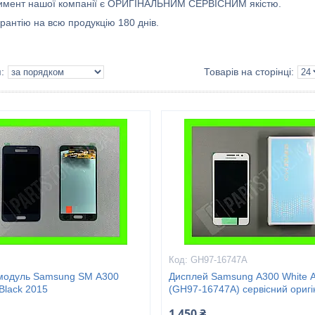
имент нашої компанії є ОРИГІНАЛЬНИМ СЕРВІСНИМ якістю.
рантію на всю продукцію 180 днів.
GH97-16747A
модуль Samsung SM А300
Дисплей Samsung А300 White 
Black 2015
(GH97-16747A) сервісний оригі
1 450 ₴