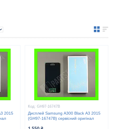
GH97-16747B
А3 2015
Дисплей Samsung А300 Black А3 2015
нал
(GH97-16747B) сервісний оригінал
1 550 ₴