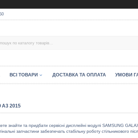
60
А
ВСІ ТОВАРИ
ДОСТАВКА ТА ОПЛАТА
УМОВИ ГА
 A3 2015
жете знайти та придбати сервісні дисплейні модулі SAMSUNG GALAXY 
інальні запчастини забезпечать стабільну роботу стільникового піс