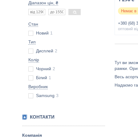
Діапазон цін, ₴
Немає в 
+380 (68) 
Стан
оптовий ві
Новий
1
Тип
Дисплей
2
Колір
Тут ви змо
рамки. Ориг
Чорний
2
Весь асорт
Білий
1
Надаємо га
Виробник
Samsung
3
КОНТАКТИ