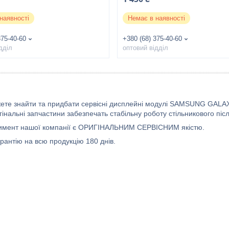
наявності
Немає в наявності
375-40-60
+380 (68) 375-40-60
дділ
оптовий відділ
жете знайти та придбати сервісні дисплейні модулі SAMSUNG GALAXY 
інальні запчастини забезпечать стабільну роботу стільникового піс
имент нашої компанії є ОРИГІНАЛЬНИМ СЕРВІСНИМ якістю.
рантію на всю продукцію 180 днів.