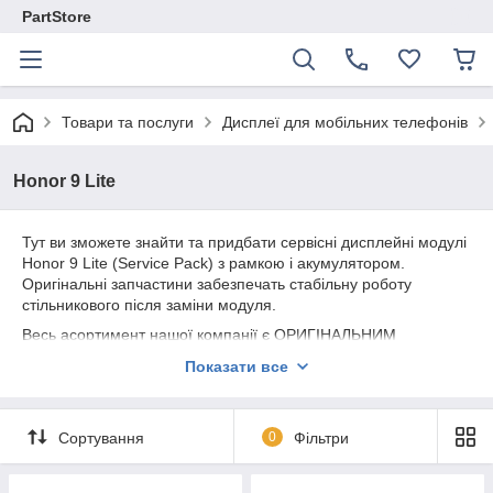
PartStore
Товари та послуги
Дисплеї для мобільних телефонів
Honor 9 Lite
Тут ви зможете знайти та придбати сервісні дисплейні модулі
Honor 9 Lite (Service Pack) з рамкою і акумулятором.
Оригінальні запчастини забезпечать стабільну роботу
стільникового після заміни модуля.
Весь асортимент нашої компанії є ОРИГІНАЛЬНИМ
СЕРВІСНИМ якістю.
Показати все
Надаємо гарантію на всю продукцію 180 днів.
Сортування
0
Фільтри