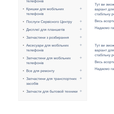
телефонів
Тут ви змо
Кришки для мобільних
варіант дл
телефонів
стабільну р
Весь асорт
Послуги Сервісного Центру
Надаємо га
Дисплеї для планшетів
Запчастини з розбирання
Аксесуари для мобільних
Тут ви змо
телефонів
варіант дл
стабільну р
Запчастини для мобільних
Весь асорт
телефонів
Надаємо га
Все для ремонту
Запчастини для транспортних
засобів
Запчасти для бытовой техники