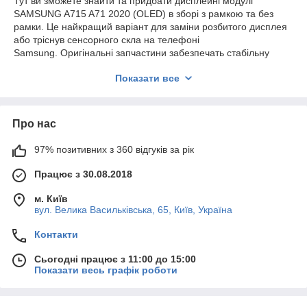
Тут ви зможете знайти та придбати дисплейні модулі
SAMSUNG A715 A71 2020 (OLED) в зборі з рамкою та без
рамки. Це найкращий варіант для заміни розбитого дисплея
або тріснув сенсорного скла на телефоні
Samsung. Оригінальні запчастини забезпечать стабільну
роботу стільникового після заміни модуля.
Показати все
Весь асортимент нашої компанії є ОРИГІНАЛЬНИМ
СЕРВІСНИМ якістю.
Надаємо гарантію на всю продукцію 180 днів.
Про нас
97% позитивних з 360 відгуків за рік
Працює з 30.08.2018
м. Київ
вул. Велика Васильківська, 65, Київ, Україна
Контакти
Сьогодні працює з 11:00 до 15:00
Показати весь графік роботи