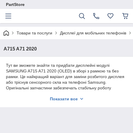
PartStore
Товари та послуги
Дисплеї для мобільних телефонів
A715 A71 2020
Тут ви зможете знайти та придбати дисплейні модулі
SAMSUNG A715 A71 2020 (OLED) в зборі з рамкою та без
рамки. Це найкращий варіант для заміни розбитого дисплея
або тріснув сенсорного скла на телефоні Samsung.
Оригінальні запчастини забезпечать стабільну роботу
стільникового після заміни модуля.
Показати все
Весь асортимент нашої компанії є ОРИГІНАЛЬНИМ
СЕРВІСНИМ якістю.
Надаємо гарантію на всю продукцію 180 днів.