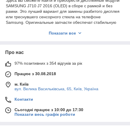
Здесь вы сможете найти и приобрести дисплейные модули
SAMSUNG J710 J7 2016 (OLED) в сборе с рамкой и без
рамки. Это лучший вариант для замены разбитого дисплея
или треснувшего сенсорного стекла на телефоне
Samsung. Оригинальные запчасти обеспечат стабильную
работу сотового после замены модуля.
Показати все
Весь ассортимент нашей компании является
-ОРИГИНАЛЬНЫМ СЕРВИСНЫМ качеством.
Предоставляем гарантию на всю продукцию 180 дней.
Про нас
97% позитивних з 354 відгуків за рік
Працює з 30.08.2018
м. Київ
вул. Велика Васильківська, 65, Київ, Україна
Контакти
Сьогодні працює з 10:00 до 17:30
Показати весь графік роботи