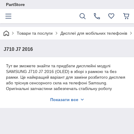
PartStore
Товари та послуги
Дисплеї для мобільних телефонів
J710 J7 2016
Тут ви зможете знайти та придбати дисплейні модулі
SAMSUNG J710 J7 2016 (OLED) в зборі з рамкою та без
рамки. Це найкращий варіант для заміни розбитого дисплея
або тріснув сенсорного скла на телефоні Samsung.
Оригінальні запчастини забезпечать стабільну роботу
стільникового після заміни модуля.
Показати все
Весь асортимент нашої компанії є ОРИГІНАЛЬНИМ
СЕРВІСНИМ якістю.
Надаємо гарантію на всю продукцію 180 днів.