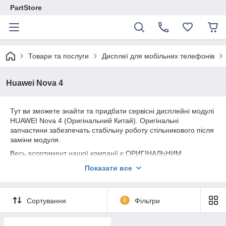
PartStore
Товари та послуги
Дисплеї для мобільних телефонів
Huawei Nova 4
Тут ви зможете знайти та придбати сервісні дисплейні модулі
HUAWEI Nova 4 (Оригінальний Китай). Оригінальні
запчастини забезпечать стабільну роботу стільникового після
заміни модуля.
Весь асортимент нашої компанії є ОРИГІНАЛЬНИМ
СЕРВІСНИМ якістю.
Показати все
Надаємо гарантію на всю продукцію 180 днів.
Сортування
0
Фільтри