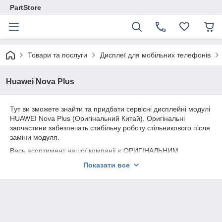
PartStore
Товари та послуги
Дисплеї для мобільних телефонів
Huawei Nova Plus
Тут ви зможете знайти та придбати сервісні дисплейні модулі
HUAWEI Nova Plus (Оригінальний Китай). Оригінальні
запчастини забезпечать стабільну роботу стільникового після
заміни модуля.
Весь асортимент нашої компанії є ОРИГІНАЛЬНИМ
СЕРВІСНИМ якістю.
Показати все
Надаємо гарантію на всю продукцію 180 днів.