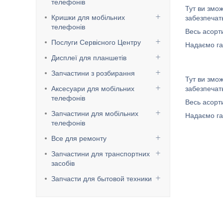
телефонів
Тут ви змо
Кришки для мобільних
забезпечать
телефонів
Весь асорт
Послуги Сервісного Центру
Надаємо га
Дисплеї для планшетів
Запчастини з розбирання
Тут ви змо
Аксесуари для мобільних
забезпечать
телефонів
Весь асорт
Запчастини для мобільних
Надаємо га
телефонів
Все для ремонту
Запчастини для транспортних
засобів
Запчасти для бытовой техники