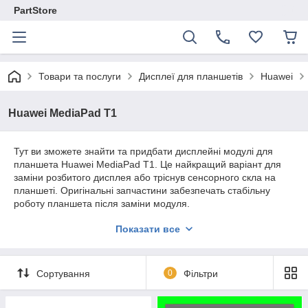
PartStore
Товари та послуги
Дисплеї для планшетів
Huawei
Huawei MediaPad T1
Тут ви зможете знайти та придбати дисплейні модулі для
планшета Huawei MediaPad T1. Це найкращий варіант для
заміни розбитого дисплея або тріснув сенсорного скла на
планшеті. Оригінальні запчастини забезпечать стабільну
роботу планшета після заміни модуля.
Весь асортимент нашої компанії є ОРИГІНАЛЬНИМ
Показати все
СЕРВІСНИМ якістю.
Надаємо гарантію на всю продукцію 180 днів.
Сортування
0
Фільтри