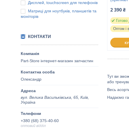
Дисплей, touchscreen для телефонів
2 390 ₴
Матриці для ноутбуків, планшетів та
моніторів
Готово
Оптом і 
КОНТАКТИ
К
Part-Store інтернет-магазин запчастин
Тут ви змо
Олександр
або тренув
Весь асорт
вул. Велика Васильківська, 65, Київ,
Надаємо га
Україна
+380 (68) 375-40-60
оптовий відділ