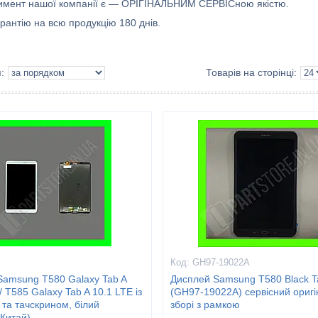
имент нашої компанії є — ОРІГІНАЛЬНИМ СЕРВІСною якістю.
рантію на всю продукцію 180 днів.
GH97-19022A
Samsung T580 Galaxy Tab A
Дисплей Samsung T580 Black Ta
/ T585 Galaxy Tab A 10.1 LTE із
(GH97-19022A) сервісний оригі
та тачскрином, білий
зборі з рамкою
 Китай)