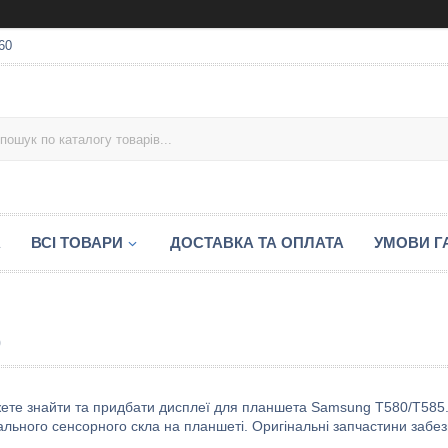
60
А
ВСІ ТОВАРИ
ДОСТАВКА ТА ОПЛАТА
УМОВИ ГА
0
жете знайти та придбати дисплеї для планшета Samsung T580/T585.
ального сенсорного скла на планшеті. Оригінальні запчастини забез