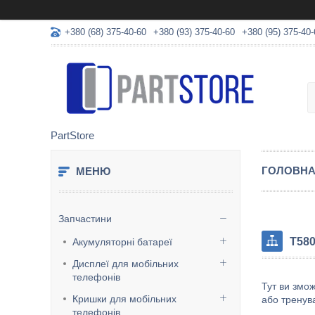
+380 (68) 375-40-60
+380 (93) 375-40-60
+380 (95) 375-40-
PartStore
ГОЛОВН
Запчастини
T58
Акумуляторні батареї
Дисплеї для мобільних
телефонів
Тут ви змо
Кришки для мобільних
або тренув
телефонів