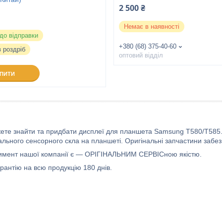
2 500 ₴
Немає в наявності
 до відправки
+380 (68) 375-40-60
в роздріб
оптовий відділ
УПИТИ
жете знайти та придбати дисплеї для планшета Samsung T580/T585.
ального сенсорного скла на планшеті. Оригінальні запчастини забез
имент нашої компанії є — ОРІГІНАЛЬНИМ СЕРВІСною якістю.
рантію на всю продукцію 180 днів.