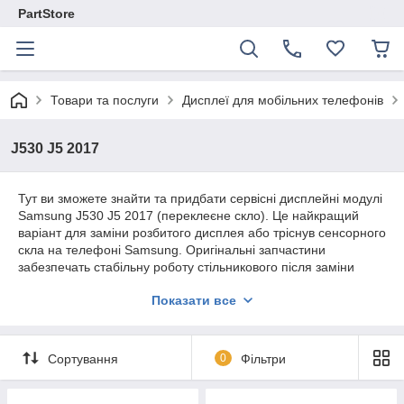
PartStore
Товари та послуги
Дисплеї для мобільних телефонів
J530 J5 2017
Тут ви зможете знайти та придбати сервісні дисплейні модулі
Samsung J530 J5 2017 (переклеєне скло). Це найкращий
варіант для заміни розбитого дисплея або тріснув сенсорного
скла на телефоні Samsung. Оригінальні запчастини
забезпечать стабільну роботу стільникового після заміни
модуля.
Показати все
Весь асортимент нашої компанії є ОРИГІНАЛЬНИМ
СЕРВІСНИМ якістю.
Надаємо гарантію на всю продукцію 180 днів.
Сортування
0
Фільтри