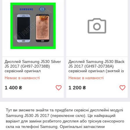
Дисплей Samsung J530 Silver
Дисплей Samsung J530 Black
J5 2017 (GH97-20738B)
J5 2017 (GH97-20738A)
сервісний оригінал
сервісний оригінал (знятий із
(переклеєне скло)
телефона)
Немає в наявності
Немає в наявності
1 400
1 200
₴
₴
Тут ви зможете знайти та придбати сервісні дисплейні модулі
Samsung J530 J5 2017 (переклеєне скло). Це найкращий
варіант для заміни розбитого дисплея або тріснув сенсорного
скла на телефоні Samsung. Оригінальні запчастини