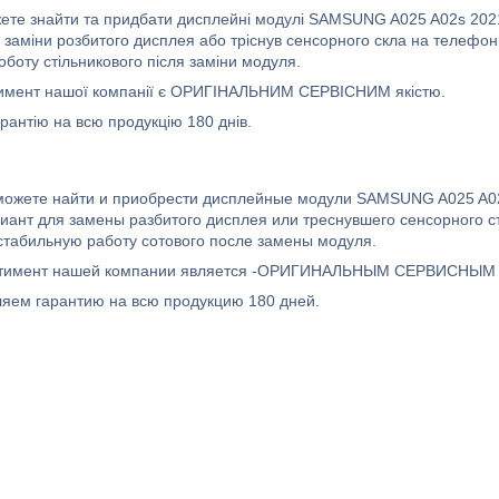
жете знайти та придбати дисплейні модулі SAMSUNG A025 A02s 2021
я заміни розбитого дисплея або тріснув сенсорного скла на телефон
оботу стільникового після заміни модуля.
имент нашої компанії є ОРИГІНАЛЬНИМ СЕРВІСНИМ якістю.
рантію на всю продукцію 180 днів.
можете найти и приобрести дисплейные модули SAMSUNG A025 A02s
иант для замены разбитого дисплея или треснувшего сенсорного 
стабильную работу сотового после замены модуля.
ртимент нашей компании является -ОРИГИНАЛЬНЫМ СЕРВИСНЫМ 
яем гарантию на всю продукцию 180 дней.