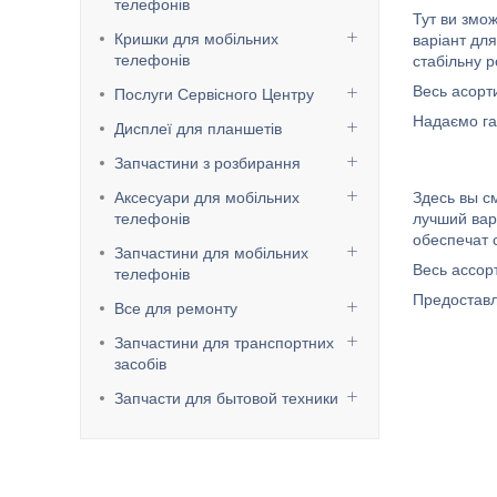
телефонів
Тут ви змо
Кришки для мобільних
варіант дл
телефонів
стабільну р
Весь асорт
Послуги Сервісного Центру
Надаємо га
Дисплеї для планшетів
Запчастини з розбирання
Аксесуари для мобільних
Здесь вы с
телефонів
лучший вар
обеспечат 
Запчастини для мобільних
Весь ассо
телефонів
Предоставл
Все для ремонту
Запчастини для транспортних
засобів
Запчасти для бытовой техники